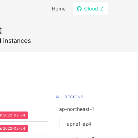
Home
Cloud-Z
t
d instances
ALL REGIONS
ap-northeast-1
een 2022-02-04
apne1-az4
een 2022-02-04