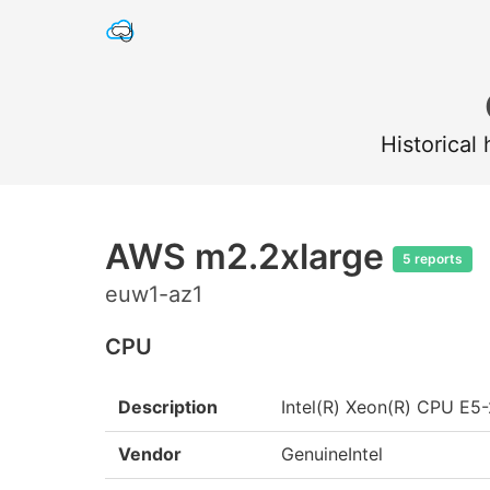
Historical
AWS m2.2xlarge
5 reports
euw1-az1
CPU
Description
Intel(R) Xeon(R) CPU E
Vendor
GenuineIntel