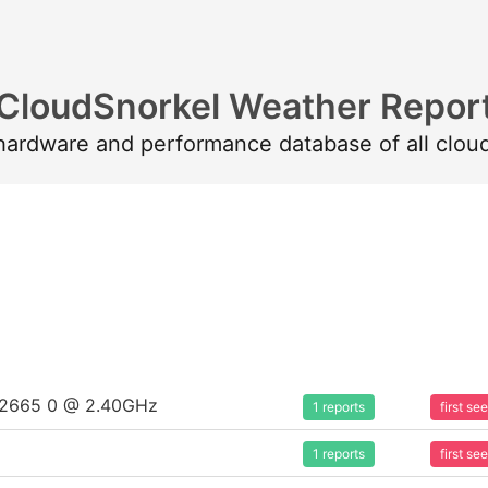
CloudSnorkel Weather Repor
 hardware and performance database of all clou
5-2665 0 @ 2.40GHz
1 reports
first s
1 reports
first s