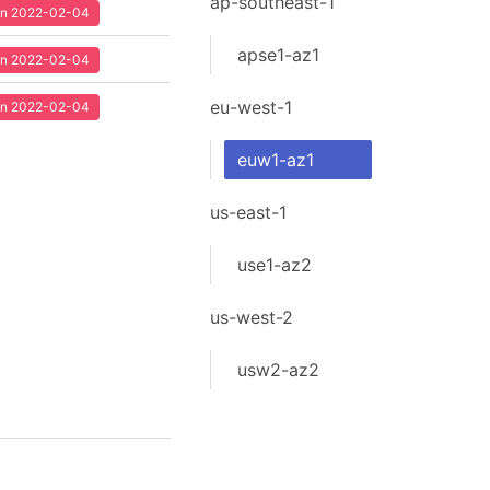
ap-southeast-1
een 2022-02-04
apse1-az1
een 2022-02-04
eu-west-1
een 2022-02-04
euw1-az1
us-east-1
use1-az2
us-west-2
usw2-az2