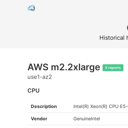
Historical
AWS m2.2xlarge
5 reports
use1-az2
CPU
Description
Intel(R) Xeon(R) CPU E
Vendor
GenuineIntel