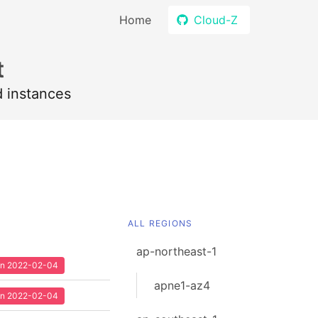
Home
Cloud-Z
t
d instances
ALL REGIONS
ap-northeast-1
een 2022-02-04
apne1-az4
een 2022-02-04