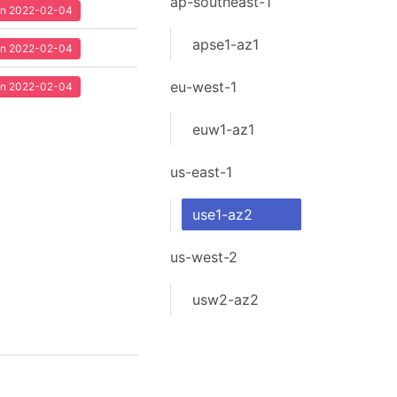
ap-southeast-1
een 2022-02-04
apse1-az1
een 2022-02-04
eu-west-1
een 2022-02-04
euw1-az1
us-east-1
use1-az2
us-west-2
usw2-az2